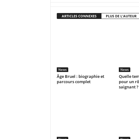
ARTICLES CONNEXES
PLUS DE L'AUTEUR
News
News
Âge Bruel : biographie et
Quelle te
parcours complet
pour un rô
saignant ?