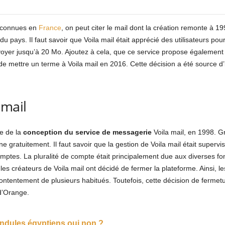
 connues en
France
, on peut citer le mail dont la création remonte à 1
u pays. Il faut savoir que Voila mail était apprécié des utilisateurs pou
voyer jusqu’à 20 Mo. Ajoutez à cela, que ce service propose également p
e mettre un terme à Voila mail en 2016. Cette décision a été source d
 mail
ne de la
conception du service de messagerie
Voila mail, en 1998. G
e gratuitement. Il faut savoir que la gestion de Voila mail était superv
ptes. La pluralité de compte était principalement due aux diverses fonc
es créateurs de Voila mail ont décidé de fermer la plateforme. Ainsi, le
ontentement de plusieurs habitués. Toutefois, cette décision de fermet
 d’Orange.
endules égyptiens oui non ?