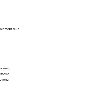
palement dû à :
a mail,
eforme.
devenu