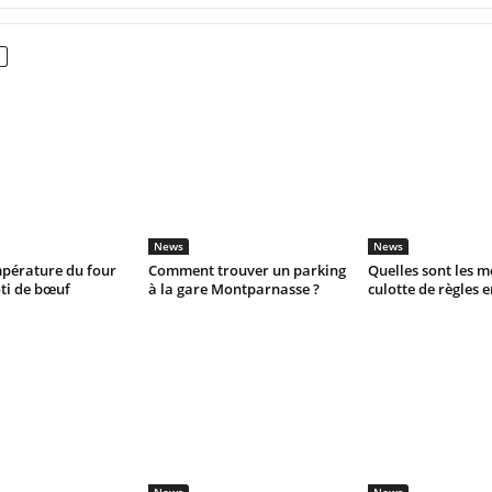
News
News
mpérature du four
Comment trouver un parking
Quelles sont les m
ti de bœuf
à la gare Montparnasse ?
culotte de règles e