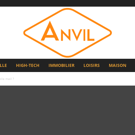
LLE
HIGH-TECH
IMMOBILIER
LOISIRS
MAISON
la mail ?