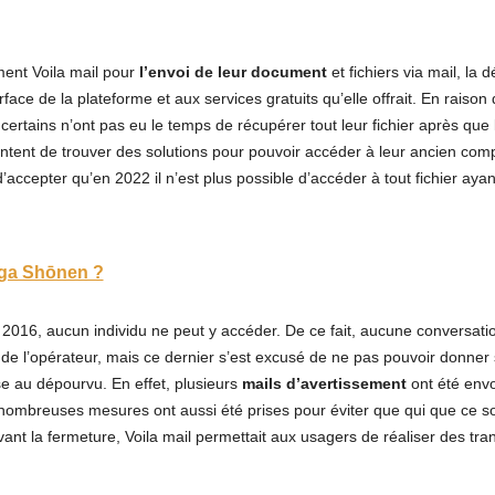
ment Voila mail pour
l’envoi de leur document
et fichiers via mail, la 
terface de la plateforme et aux services gratuits qu’elle offrait. En rai
certains n’ont pas eu le temps de récupérer tout leur fichier après que
 tentent de trouver des solutions pour pouvoir accéder à leur ancien com
d’accepter qu’en 2022 il n’est plus possible d’accéder à tout fichier aya
nga Shōnen ?
n 2016, aucun individu ne peut y accéder. De ce fait, aucune conversati
s de l’opérateur, mais ce dernier s’est excusé de ne pas pouvoir donner
se au dépourvu. En effet, plusieurs
mails d’avertissement
ont été envo
e nombreuses mesures ont aussi été prises pour éviter que qui que ce soi
vant la fermeture, Voila mail permettait aux usagers de réaliser des tran