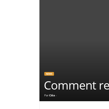
NEWS
Comment ret
Par
Cléa
-