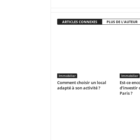
ARTICLES CONNEXES
PLUS DE L'AUTEUR
Immobilier
Immobilier
Comment choisir un local
Est-ce enc
adapté à son activité ?
d’investir
Paris ?