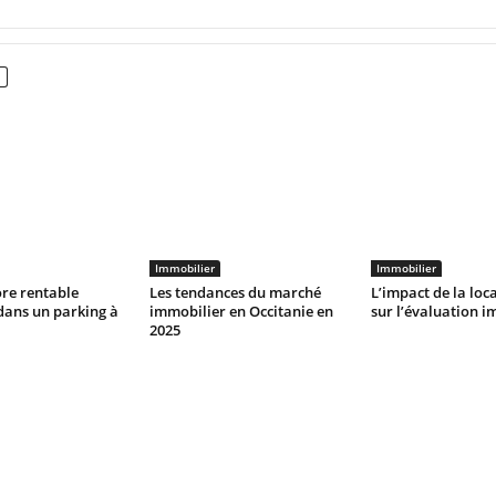
Immobilier
Immobilier
ore rentable
Les tendances du marché
L’impact de la loc
 dans un parking à
immobilier en Occitanie en
sur l’évaluation i
2025