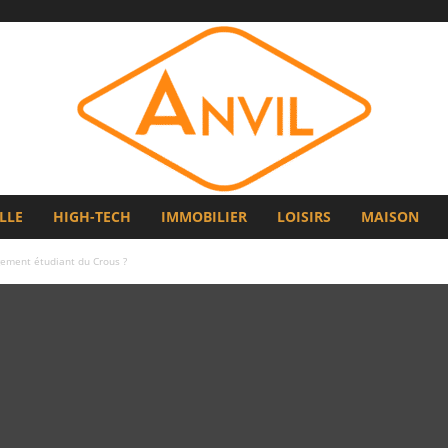
LLE
HIGH-TECH
IMMOBILIER
LOISIRS
MAISON
gement étudiant du Crous ?