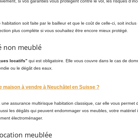
nitivement, si vos garanties vous protègent contre le vol, les risques d’in
abitation soit faite par le bailleur et que le coût de celle-ci, soit inclus
otection plus complète si vous souhaitez être encore mieux protégé.
ué non meublé
ques locatifs”
qui est obligatoire. Elle vous couvre dans le cas de do
cendie ou le dégât des eaux.
 maison à vendre à Neuchâtel en Suisse ?
une assurance multirisque habitation classique, car elle vous permet d
aussi les dégâts qui peuvent endommager vos meubles, votre matériel 
pement électroménager.
location meublée