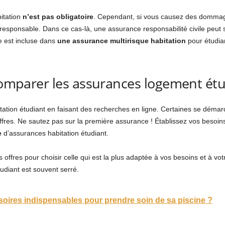
itation
n’est pas obligatoire
. Cependant, si vous causez des dommage
z responsable. Dans ce cas-là, une assurance responsabilité civile peu
e est incluse dans
une assurance multirisque habitation
pour étudian
 comparer les assurances logement ét
tation étudiant en faisant des recherches en ligne. Certaines se dém
offres. Ne sautez pas sur la première assurance ! Établissez vos besoin
e
d’assurances habitation étudiant.
offres pour choisir celle qui est la plus adaptée à vos besoins et à votr
udiant est souvent serré.
soires indispensables pour prendre soin de sa piscine ?