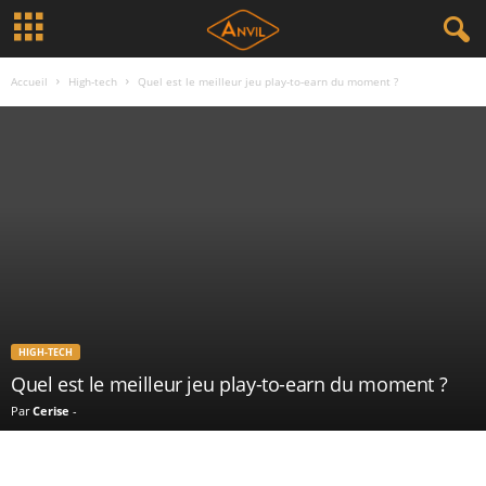
Accueil
High-tech
Quel est le meilleur jeu play-to-earn du moment ?
HIGH-TECH
Quel est le meilleur jeu play-to-earn du moment ?
Par
Cerise
-