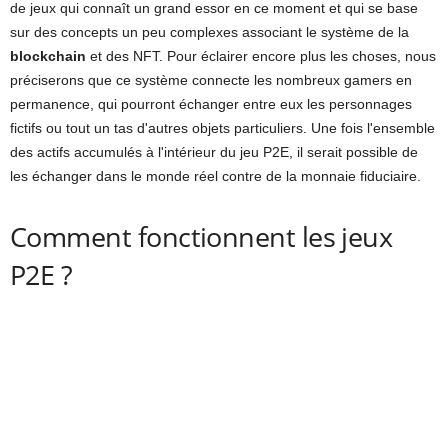
de jeux qui connaît un grand essor en ce moment et qui se base
sur des concepts un peu complexes associant le système de la
blockchain
et des NFT. Pour éclairer encore plus les choses, nous
préciserons que ce système connecte les nombreux gamers en
permanence, qui pourront échanger entre eux les personnages
fictifs ou tout un tas d'autres objets particuliers. Une fois l'ensemble
des actifs accumulés à l'intérieur du jeu P2E, il serait possible de
les échanger dans le monde réel contre de la monnaie fiduciaire.
Comment fonctionnent les jeux
P2E ?