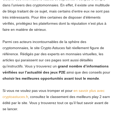
dans l’univers des cryptomonnaies. En effet, il existe une multitude
de blogs traitant de ce sujet, mais certains d’entre eux ne sont pas
très intéressants. Pour être certaines de disposer d’éléments
vérifiés, privilégiez les plateformes dont la réputation n’est plus à
faire en matière de sérieux.
Parmi ces acteurs incontournables de la sphère des
cryptomonnaies, le site Crypto Astuces fait réellement figure de
référence. Rédigés par des experts en monnaies virtuelles, les
articles qui paraissent sur ces pages sont aussi détaillés
qu’instructifs. Vous y trouverez un
grand nombre d’informations
vérifiées sur l’actualité des jeux P2E
ainsi que des conseils pour
choisir les meilleures opportunités avant tout le monde
.
Si vous ne voulez pas vous tromper et pour
en savoir plus avec
cryptoastuces.fr
, consultez le classement des meilleurs play 2 earn
édité par le site. Vous y trouverez tout ce qu’il faut savoir avant de
se lancer.