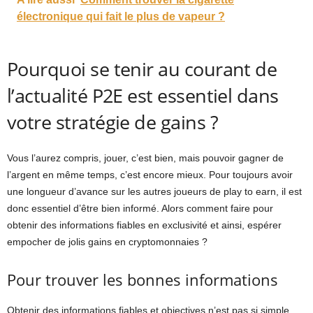
électronique qui fait le plus de vapeur ?
Pourquoi se tenir au courant de
l’actualité P2E est essentiel dans
votre stratégie de gains ?
Vous l’aurez compris, jouer, c’est bien, mais pouvoir gagner de
l’argent en même temps, c’est encore mieux. Pour toujours avoir
une longueur d’avance sur les autres joueurs de play to earn, il est
donc essentiel d’être bien informé. Alors comment faire pour
obtenir des informations fiables en exclusivité et ainsi, espérer
empocher de jolis gains en cryptomonnaies ?
Pour trouver les bonnes informations
Obtenir des informations fiables et objectives n’est pas si simple