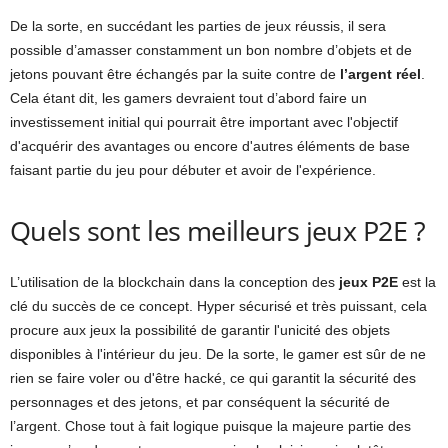
De la sorte, en succédant les parties de jeux réussis, il sera
possible d’amasser constamment un bon nombre d’objets et de
jetons pouvant être échangés par la suite contre de
l’argent réel
.
Cela étant dit, les gamers devraient tout d’abord faire un
investissement initial qui pourrait être important avec l'objectif
d'acquérir des avantages ou encore d'autres éléments de base
faisant partie du jeu pour débuter et avoir de l'expérience.
Quels sont les meilleurs jeux P2E ?
L’utilisation de la blockchain dans la conception des
jeux P2E
est la
clé du succès de ce concept. Hyper sécurisé et très puissant, cela
procure aux jeux la possibilité de garantir l'unicité des objets
disponibles à l'intérieur du jeu. De la sorte, le gamer est sûr de ne
rien se faire voler ou d'être hacké, ce qui garantit la sécurité des
personnages et des jetons, et par conséquent la sécurité de
l’argent. Chose tout à fait logique puisque la majeure partie des