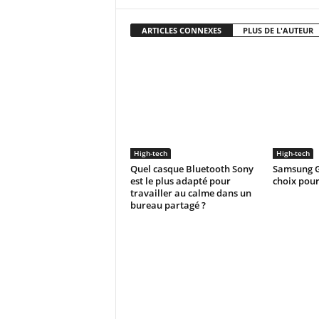
ARTICLES CONNEXES
PLUS DE L'AUTEUR
High-tech
High-tech
Quel casque Bluetooth Sony
Samsung G
est le plus adapté pour
choix pour
travailler au calme dans un
bureau partagé ?