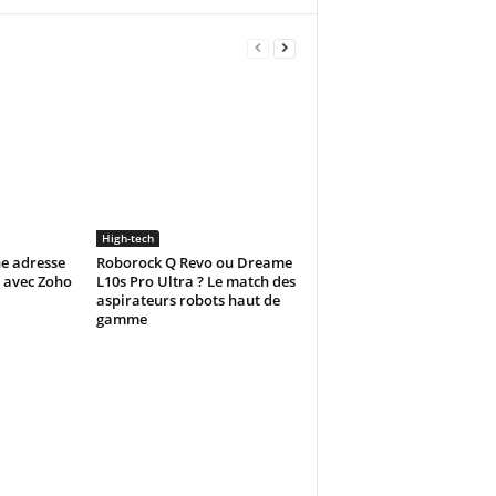
High-tech
e adresse
Roborock Q Revo ou Dreame
e avec Zoho
L10s Pro Ultra ? Le match des
aspirateurs robots haut de
gamme