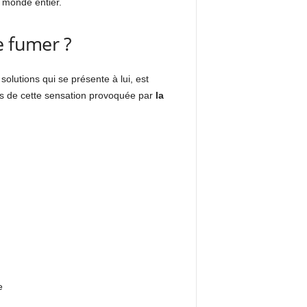
e monde entier.
e fumer ?
olutions qui se présente à lui, est
jours de cette sensation provoquée par
la
e