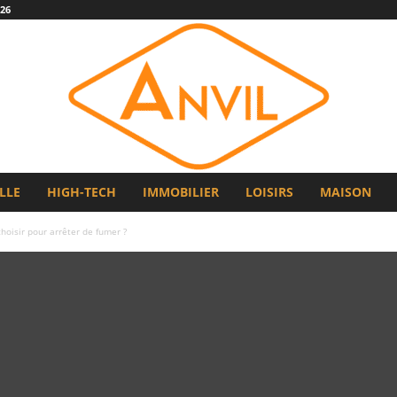
26
LLE
HIGH-TECH
IMMOBILIER
LOISIRS
MAISON
hoisir pour arrêter de fumer ?