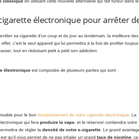
te classique
en utilisant cette nouvelle alternative qui fait fureur dans l
cigarette électronique pour arrêter d
êter sa cigarette d’un coup et du jour au lendemain, la meilleure des s
 effet, c’est le seul appareil qui lui permettra à la fois de profiter tou
asser, tout en réduisant petit à petit son addiction.
te électronique
est composée de plusieurs parties qui sont :
nsable pour le bon
fonctionnement de votre cigarette électronique
. La
 électronique qui fera
produire la vape
, et le réservoir contiendra votre
 permettra de régler la
densité de votre e-cigarette
. Le grand avantag
, est qu’il vous permet de ne pas inhaler un grand
taux de nicotine
, ce