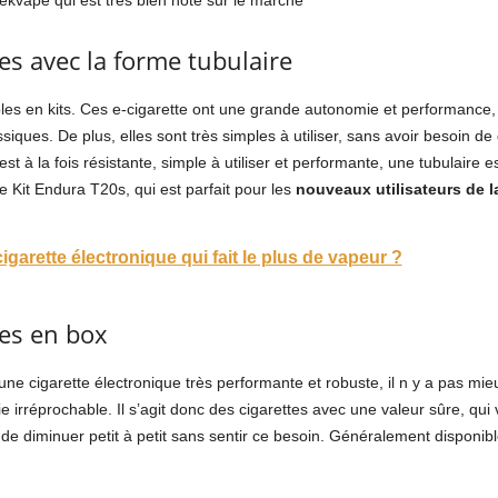
kvape qui est très bien noté sur le marché
es avec la forme tubulaire
les en kits. Ces e-cigarette ont une grande autonomie et performance
ssiques. De plus, elles sont très simples à utiliser, sans avoir besoin 
st à la fois résistante, simple à utiliser et performante, une tubulaire e
Kit Endura T20s, qui est parfait pour les
nouveaux utilisateurs de l
garette électronique qui fait le plus de vapeur ?
ues en box
une cigarette électronique très performante et robuste, il n y a pas mi
irréprochable. Il s’agit donc des cigarettes avec une valeur sûre, qui
de diminuer petit à petit sans sentir ce besoin. Généralement disponibl