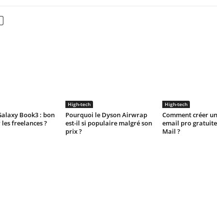
High-tech
High-tech
alaxy Book3 : bon
Pourquoi le Dyson Airwrap
Comment créer un
 les freelances ?
est-il si populaire malgré son
email pro gratuit
prix ?
Mail ?