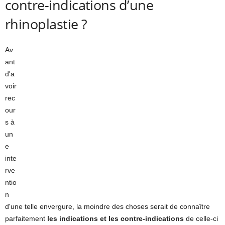
contre-indications d’une
rhinoplastie ?
Av
ant
d'a
voir
rec
our
s à
un
e
inte
rve
ntio
n
d'une telle envergure, la moindre des choses serait de connaître
parfaitement
l
es indications et les contre-indications
de celle-ci