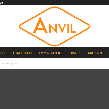
26
LLE
HIGH-TECH
IMMOBILIER
LOISIRS
MAISON
ran anti-espion ?