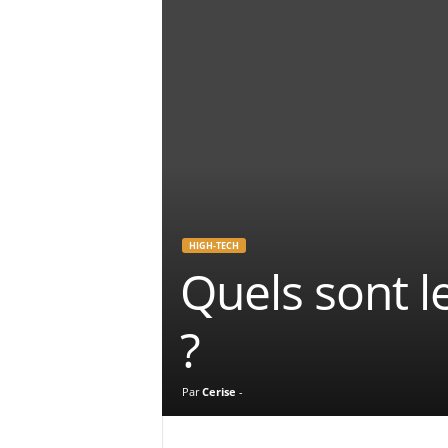
HIGH-TECH
Quels sont l
?
Par
Cerise
-