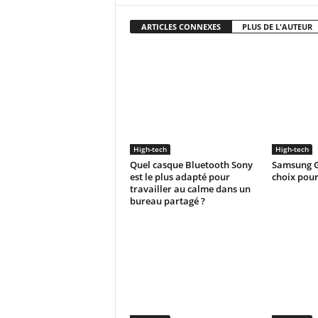
ARTICLES CONNEXES
PLUS DE L'AUTEUR
High-tech
High-tech
Quel casque Bluetooth Sony
Samsung G
est le plus adapté pour
choix pour
travailler au calme dans un
bureau partagé ?