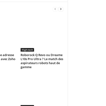
High-tech
e adresse
Roborock Q Revo ou Dreame
e avec Zoho
L10s Pro Ultra ? Le match des
aspirateurs robots haut de
gamme