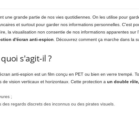
t une grande partie de nos vies quotidiennes. On les utilise pour garde
caires et surtout pour garder nos informations personnelles. C'est pour 
-dire, la visualisation non consentie de nos informations apparentes sur l
ction d'écran anti-espion
. Découvrez comment ça marche dans la suite
quoi s'agit-il ?
l'écran anti-espion est un film conçu en PET ou bien en verre trempé. To
s de vision verticaux et horizontaux. Cette protection a
un double rôle
yures ;
s des regards discrets des inconnus ou des pirates visuels.