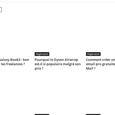
High-tech
High-tech
alaxy Book3 : bon
Pourquoi le Dyson Airwrap
Comment créer un
 les freelances ?
est-il si populaire malgré son
email pro gratuit
prix ?
Mail ?