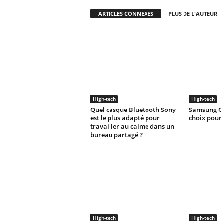
ARTICLES CONNEXES
PLUS DE L'AUTEUR
High-tech
High-tech
Quel casque Bluetooth Sony
Samsung G
est le plus adapté pour
choix pour
travailler au calme dans un
bureau partagé ?
High-tech
High-tech