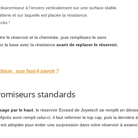
e clearomiseur à l’envers verticalement sur une surface stable.
terie et sur laquelle est placée la résistance.
cès !
tre le réservoir et la cheminée, puis remplissez-le sans
z la base avec la résistance
avant de replacer le réservoi
r,
ptique : que faut-il savoir ?
romiseurs standards
sage par le haut
, le réservoir Exceed de Joyetech se remplit en déviss
Après avoir rempli celui-ci, il faut refermer le top cap, puis la dernière 
e est adoptée pour éviter une surpression dans votre réservoir à essenc