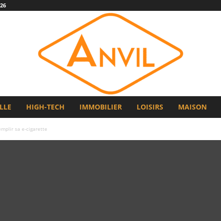
26
LLE
HIGH-TECH
IMMOBILIER
LOISIRS
MAISON
mplir sa e-cigarette