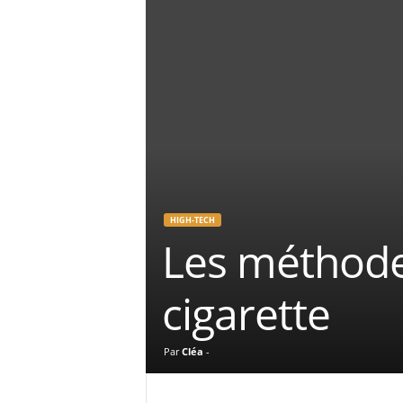
HIGH-TECH
Les méthodes
cigarette
Par
Cléa
-