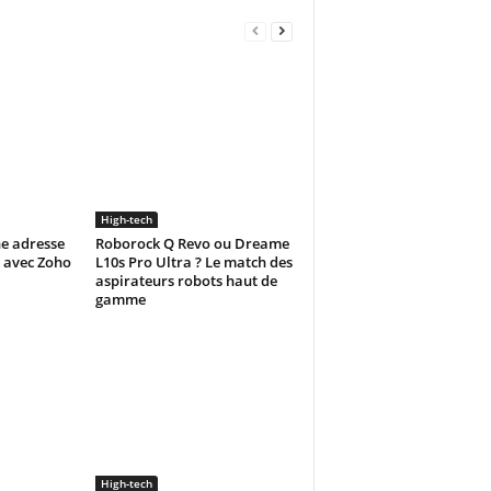
High-tech
e adresse
Roborock Q Revo ou Dreame
e avec Zoho
L10s Pro Ultra ? Le match des
aspirateurs robots haut de
gamme
High-tech