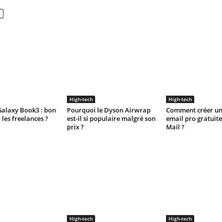
High-tech
High-tech
alaxy Book3 : bon
Pourquoi le Dyson Airwrap
Comment créer un
 les freelances ?
est-il si populaire malgré son
email pro gratuit
prix ?
Mail ?
High-tech
High-tech